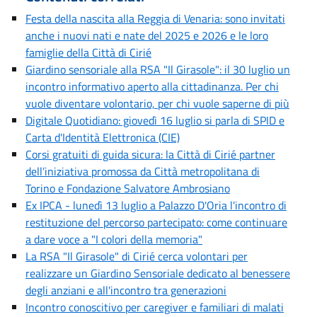
Festa della nascita alla Reggia di Venaria: sono invitati
anche i nuovi nati e nate del 2025 e 2026 e le loro
famiglie della Città di Cirié
Giardino sensoriale alla RSA "Il Girasole": il 30 luglio un
incontro informativo aperto alla cittadinanza. Per chi
vuole diventare volontario, per chi vuole saperne di più
Digitale Quotidiano: giovedì 16 luglio si parla di SPID e
Carta d'Identità Elettronica (CIE)
Corsi gratuiti di guida sicura: la Città di Cirié partner
dell’iniziativa promossa da Città metropolitana di
Torino e Fondazione Salvatore Ambrosiano
Ex IPCA - lunedì 13 luglio a Palazzo D'Oria l'incontro di
restituzione del percorso partecipato: come continuare
a dare voce a "I colori della memoria"
La RSA "Il Girasole" di Cirié cerca volontari per
realizzare un Giardino Sensoriale dedicato al benessere
degli anziani e all'incontro tra generazioni
Incontro conoscitivo per caregiver e familiari di malati