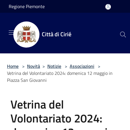
Salta al contenuto principale
Regione Piemonte
Città di Cirié
Home
>
Novità
>
Notizie
>
Associazioni
>
Vetrina del Volontariato 2024: domenica 12 maggio in
Piazza San Giovanni
Vetrina del
Volontariato 2024: