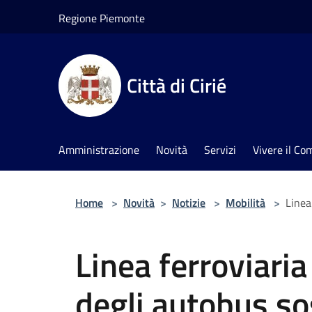
Salta al contenuto principale
Regione Piemonte
Città di Cirié
Amministrazione
Novità
Servizi
Vivere il C
Home
>
Novità
>
Notizie
>
Mobilità
>
Linea
Linea ferroviaria
degli autobus sos