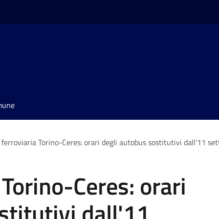
omune
 ferroviaria Torino-Ceres: orari degli autobus sostitutivi dall'11 s
 Torino-Ceres: orari
titutivi dall'11