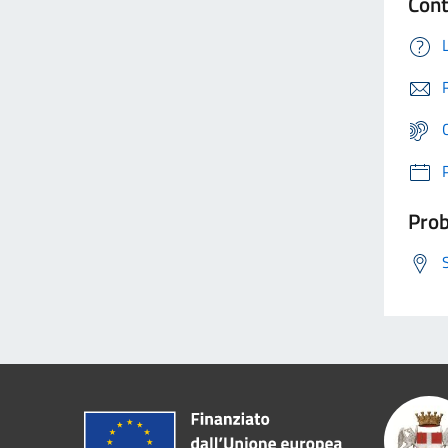
Cont
Prob